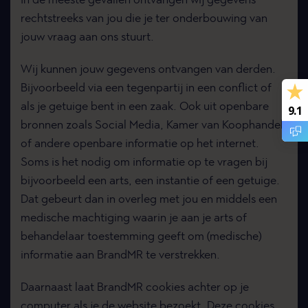
In de meeste gevallen ontvangen wij gegevens
rechtstreeks van jou die je ter onderbouwing van
jouw vraag aan ons stuurt.
Wij kunnen jouw gegevens ontvangen van derden.
Bijvoorbeeld via een tegenpartij in een conflict of
als je getuige bent in een zaak. Ook uit openbare
9.1
bronnen zoals Social Media, Kamer van Koophandel
of andere openbare informatie op het internet.
Soms is het nodig om informatie op te vragen bij
bijvoorbeeld een arts, een instantie of een getuige.
Dat gebeurt dan in overleg met jou en middels een
medische machtiging waarin je aan je arts of
behandelaar toestemming geeft om (medische)
informatie aan BrandMR te verstrekken.
Daarnaast laat BrandMR cookies achter op je
computer als je de website bezoekt. Deze cookies