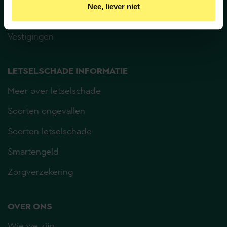
Nee, liever niet
Door op ‘Ja, nu accepteren’ te klikken ga je akkoord met 
Veelgestelde vragen
het plaatsen van deze cookies.
Vestigingen
LETSELSCHADE INFORMATIE
Meer over letselschade
Soorten ongevallen
Soorten letselschade
Smartengeld
Zorgverzekering
OVER ONS
Wie we zijn