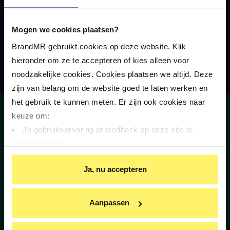
Direct gratis advies van een letselschadejurist
Mogen we cookies plaatsen?
Ruim 85.000 mensen verder geholpen
BrandMR gebruikt cookies op deze website. Klik 
Maar liefst 95% van onze klanten ontvangt een
hieronder om ze te accepteren of kies alleen voor 
schadevergoeding
noodzakelijke cookies. Cookies plaatsen we altijd. Deze 
zijn van belang om de website goed te laten werken en 
het gebruik te kunnen meten. Er zijn ook cookies naar 
ONZE AANPAK
keuze om:
Je gebruikservaring of feedback op onze site te 
Hoe we werken
kunnen geven
Aandacht voor herstel
Op basis van je gedrag je relevantere informatie op 
Ja, nu accepteren
Kosten
onze website en via e-mails te kunnen geven
Youtube-video’s te kunnen bekijken
Relevante aanbiedingen van BrandMR op andere sites 
Aanpassen
HULP & CONTACT
te krijgen
Contact
Gepersonaliseerde advertenties te zien