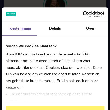
Toestemming
Details
Over
DIRECT GRATIS ADVIES VAN EEN
LETSELSCHADE-EXPERT
Mogen we cookies plaatsen?
085 073 55 50
BrandMR gebruikt cookies op deze website. Klik 
hieronder om ze te accepteren of kies alleen voor 
(ma-vrij 08:30 - 17:30 uur)
noodzakelijke cookies. Cookies plaatsen we altijd. Deze 
Aangesloten bij
Nationaal Keurmerk
zijn van belang om de website goed te laten werken en 
Letselschade
het gebruik te kunnen meten. Er zijn ook cookies naar 
Meer dan
85.000 mensen geholpen
keuze om:
Beoordeeld met een
9,1
Je gebruikservaring of feedback op onze site te 
Wij verhalen de kosten altijd op de tegenpartij. Jij
kunnen geven
betaalt niets.
Op basis van je gedrag je relevantere informatie op 