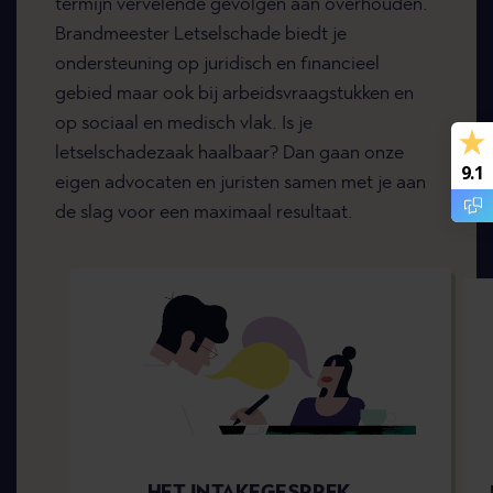
termijn vervelende gevolgen aan overhouden.
Brandmeester Letselschade biedt je
ondersteuning op juridisch en financieel
gebied maar ook bij arbeidsvraagstukken en
op sociaal en medisch vlak. Is je
letselschadezaak haalbaar? Dan gaan onze
9.1
eigen advocaten en juristen samen met je aan
de slag voor een maximaal resultaat.
HET INTAKEGESPREK