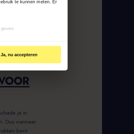
ebruik te kunnen meten. Er 
r. En niet alleen
klanten die al
n geven
ar dit
rzekeraar’ de
oezo kan het niet
Ja, nu accepteren
 VOOR
chade je in
an. Dus wanneer
trokken bent