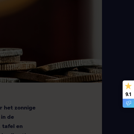
9.1
r het zonnige
 in de
 tafel en