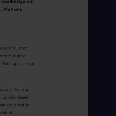
n koelkastje om
n. Wat ons
.
 kwam hij met
n een hangmat
 biertap, airfryer
taamt. Want ja,
n. En dat deed
an de praat te
rok hij.