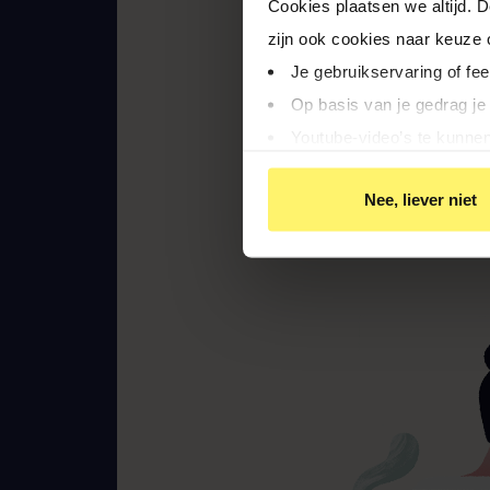
Cookies plaatsen we altijd. 
zijn ook cookies naar keuze
De vraag van deze
Je gebruikservaring of fe
van klanten die n
Op basis van je gedrag je
een belangenbeh
Youtube-video’s te kunnen
uiteindelijk nie
Relevante aanbiedingen v
schuld. Want die 
Nee, liever niet
Gepersonaliseerde adverte
een beetje meer 
Door op ‘Ja, nu accepteren’ 