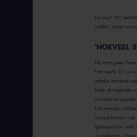
En wij? Wij lach
willen, maar som
'HOEVEEL 
Na een paar heer
het werk. En ja hoo
intake iemand aa
hele dringende v
schadevergoeding
het eerste contac
vooral horen wat 
gebeurd en wat v
opgelopen. Maar 