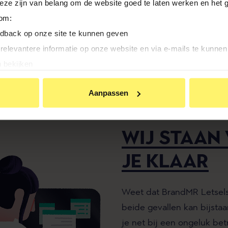
Deze zijn van belang om de website goed te laten werken en het g
 om:
 man is niet ongebruikelijk, we horen hem bij intake vake
edback op onze site te kunnen geven
et bij een ongeluk betrokken zijn geweest, maar ook van 
 relevantere informatie op onze website en via e-mails te kunne
artiger hebben gehad. Die gouden bergen beloofden, ma
 bekijken
t waar konden maken. Vaak krijgt dan de ‘gemene boze ve
an BrandMR op andere sites te krijgen
wil niet betalen wat de klant verwachtte te krijgen. En h
Aanpassen
nties te zien
zijn? En weer moet ik denken aan die Duitse buurman…
te klikken ga je akkoord met het plaatsen van deze cookies.
WIJ STAAN
JE KLAAR
Weet dat BrandMR Letsels
beide gevallen kan bijsta
je net bij een ongeluk be