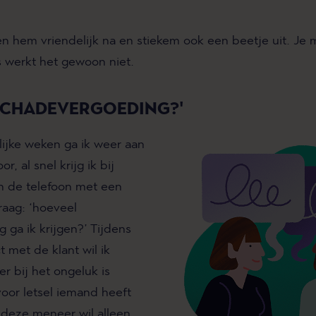
ten hem vriendelijk na en stiekem ook een beetje uit. Je
s werkt het gewoon niet.
SCHADEVERGOEDING?'
lijke weken ga ik weer aan
r, al snel krijg ik bij
n de telefoon met een
raag: ‘hoeveel
 ga ik krijgen?’ Tijdens
t met de klant wil ik
er bij het ongeluk is
oor letsel iemand heeft
deze meneer wil alleen