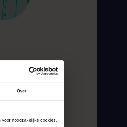
de zaak nog niet
 gisteren
erkelijk moet
deze factoren zijn
Over
g te kunnen
 voor noodzakelijke cookies. 