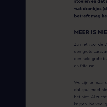
stoelen en dat 
wat drankjes (d
betreft mag het
MEER IS NI
Zo niet voor de 
een grote carava
een hele grote bu
en friteuse…
We zijn er maar 
dat spul moet ni
het niet. Al zuc
krijgen. Na veel 