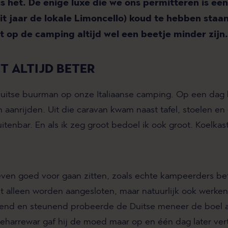
is het. De enige luxe die we ons permitteren is ee
it jaar de lokale Limoncello) koud te hebben staa
 op de camping altijd wel een beetje minder zijn
ET ALTIJD BETER
Duitse buurman op onze Italiaanse camping. Op een dag
n aanrijden. Uit die caravan kwam naast tafel, stoelen e
itenbar. En als ik zeg groot bedoel ik ook groot. Koelkast,
even goed voor gaan zitten, zoals echte kampeerders be
et alleen worden aangesloten, maar natuurlijk ook werke
htend en steunend probeerde de Duitse meneer de boel a
geharrewar gaf hij de moed maar op en één dag later vert