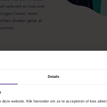
et oplevert en hoe snel
 krijgen (‘meer, meer,
chten dwalen gelijk af
buurman.
 de telefoon uit dat ik in dit stadium van zijn letselscha
len hoe hoog zijn schadevergoeding wordt. Het ongeluk is
weten nog niks over het herstel, welke kosten hij daadw
jvende klachten zullen zijn (hopelijk niet uiteraard). Al 
Details
ang om de hoogte van de uiteindelijke schadevergoedin
?
deze website. Klik hieronder om ze te accepteren of kies alleen
ERGEN