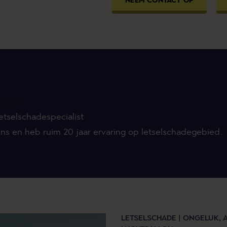
NEEM CONTACT OP
DOOR
Letselschadespecialist
rins en heb ruim 20 jaar ervaring op letselschadegebied.
LETSELSCHADE |
ONGELUK,