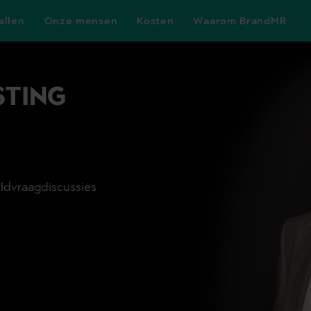
allen
Onze mensen
Kosten
Waarom BrandMR
STING
uldvraagdiscussies