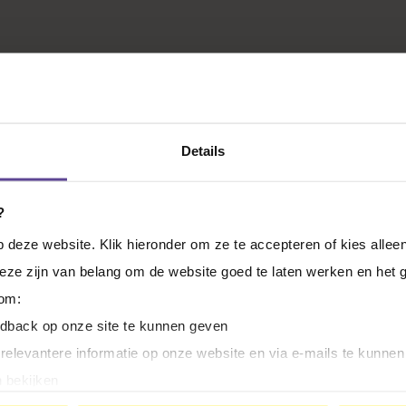
VAN?
Details
?
deze website. Klik hieronder om ze te accepteren of kies alleen
Deze zijn van belang om de website goed te laten werken en het g
 om:
edback op onze site te kunnen geven
 relevantere informatie op onze website en via e-mails te kunne
 bekijken