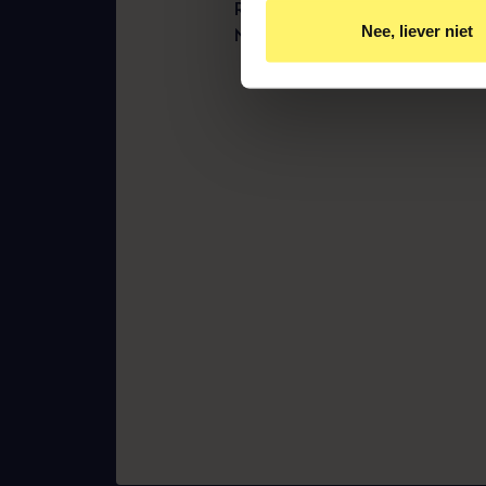
Relevante aanbiedingen v
Robbert werkt in het team Mid
Nee, liever niet
Gepersonaliseerde adverte
Nederland
Door op ‘Ja, nu accepteren’ 