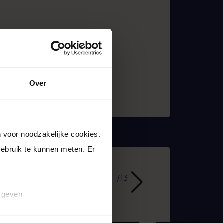
Over
 voor noodzakelijke cookies. 
ebruik te kunnen meten. Er 
1
/
13
n geven