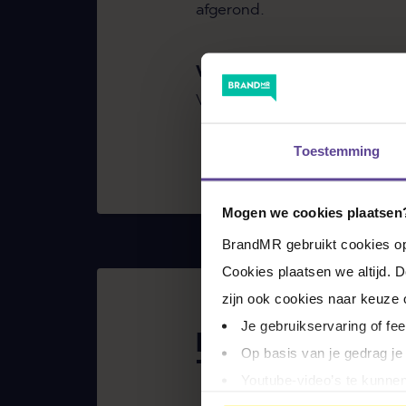
afgerond.
WAAR KRIJG JE ENERGIE 
Van koken en wijn.
Toestemming
Mogen we cookies plaatsen
BrandMR gebruikt cookies op 
Cookies plaatsen we altijd. 
zijn ook cookies naar keuze
Je gebruikservaring of fe
REST VAN HET
Op basis van je gedrag je
TEAM
Youtube-video’s te kunnen