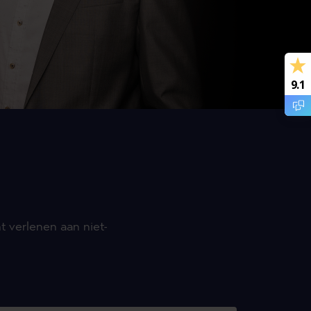
9.1
t verlenen aan niet-