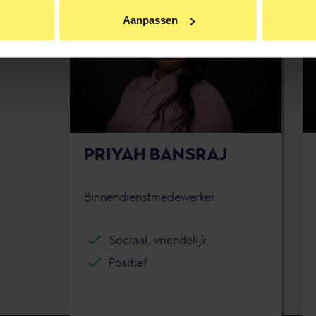
an BrandMR op andere sites te krijgen
den-
Aanpassen
nties te zien
te klikken ga je akkoord met het plaatsen van deze cookies.
PRIYAH BANSRAJ
Binnendienstmedewerker
Sociaal, vriendelijk
Positief