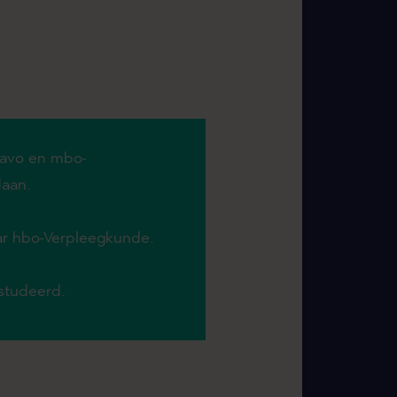
avo en mbo-
aan.
r hbo-Verpleegkunde.
studeerd.