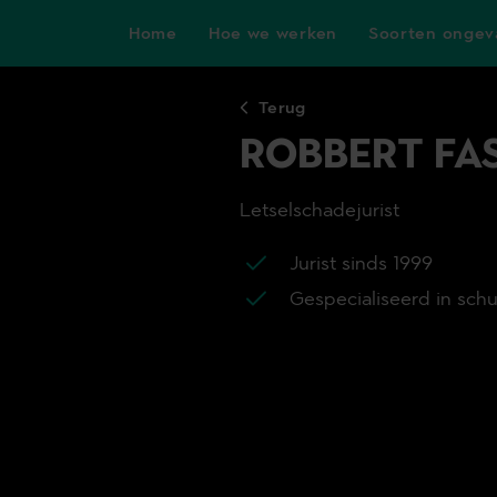
Home
Hoe we werken
Soorten ongev
Terug
ROBBERT FA
Letselschadejurist
Jurist sinds 1999
Gespecialiseerd in sch