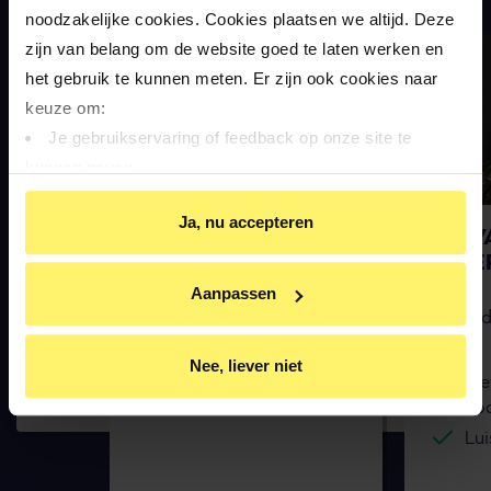
noodzakelijke cookies. Cookies plaatsen we altijd. Deze 
zijn van belang om de website goed te laten werken en 
het gebruik te kunnen meten. Er zijn ook cookies naar 
keuze om:
Je gebruikservaring of feedback op onze site te 
kunnen geven
Op basis van je gedrag je relevantere informatie op 
Ja, nu accepteren
onze website en via e-mails te kunnen geven
PRIYAH BANSRAJ
KIM V
Youtube-video’s te kunnen bekijken
OEVE
Relevante aanbiedingen van BrandMR op andere sites 
Binnendienstmedewerker
Aanpassen
te krijgen
Binnend
Gepersonaliseerde advertenties te zien
Sociaal, vriendelijk
Nee, liever niet
Door op ‘Ja, nu accepteren’ te klikken ga je akkoord met 
Zie
Positief
het plaatsen van deze cookies.
nod
Lui