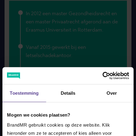
In 2012 een master Gezondheidsrecht en
een master Privaatrecht afgerond aan de
Erasmus Universiteit in Rotterdam.
Vanaf 2015 gewerkt bij een
letselschadekantoor.
In 2020 begonnen bij Brandmeester.
Toestemming
Details
Over
Mogen we cookies plaatsen?
BrandMR gebruikt cookies op deze website. Klik 
REST VAN HET TEAM
hieronder om ze te accepteren of kies alleen voor 
Wesley werkt in het team Midden-Nederland