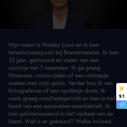
Mijn naam is Wesley Loos en ik ben
letselschadejurist bij Brandmeester. Ik ben
33 jaar, getrouwd en vader van een
zoontje van 7 maanden. Ik ga graag
fitnessen, motorrijden of een uitstapje
maken met mijn gezin. Verder hou ik van
fotograferen of een spelletje doen. Ik
9.1
werk graag resultaatgericht en ben in het
bezit van een aanpakkersmentaliteit. Ik
ben geïnteresseerd in het verhaal van de
klant. Wat is er gebeurd? Welke invloed