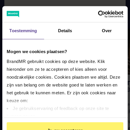
REST VAN HET TEAM
Lieke werkt in het team Noord-Nederland
Toestemming
Details
Over
Mogen we cookies plaatsen?
BrandMR gebruikt cookies op deze website. Klik 
hieronder om ze te accepteren of kies alleen voor 
noodzakelijke cookies. Cookies plaatsen we altijd. Deze 
BERT HEIDA
KRIS
zijn van belang om de website goed te laten werken en 
MEIJE
het gebruik te kunnen meten. Er zijn ook cookies naar 
NIVRE-re
keuze om:
NIVRE-r
letselschadespecialist
Je gebruikservaring of feedback op onze site te 
letselsc
Empathisch
kunnen geven
Gr
Vasthoudend
Op basis van je gedrag je relevantere informatie op 
in