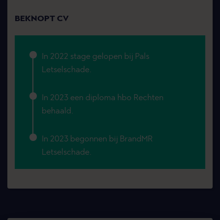
BEKNOPT CV
In 2022 stage gelopen bij Pals
Letselschade.
In 2023 een diploma hbo Rechten
behaald.
In 2023 begonnen bij BrandMR
Letselschade.