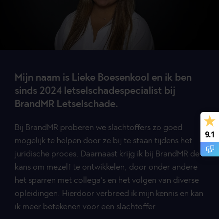
Mijn naam is Lieke Boesenkool en ik ben
sinds 2024 letselschadespecialist bij
BrandMR Letselschade.
Bij BrandMR proberen we slachtoffers zo goed
9.1
mogelijk te helpen door ze bij te staan tijdens het
juridische proces. Daarnaast krijg ik bij BrandMR de
kans om mezelf te ontwikkelen, door onder andere
het sparren met collega’s en het volgen van diverse
opleidingen. Hierdoor verbreed ik mijn kennis en kan
ik meer betekenen voor een slachtoffer.