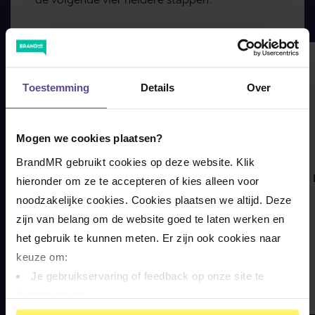
de volgende vier heldere stappen:
Toestemming
Details
Over
Mogen we cookies plaatsen?
BrandMR gebruikt cookies op deze website. Klik 
HET INTAKEGESPREK
hieronder om ze te accepteren of kies alleen voor 
noodzakelijke cookies. Cookies plaatsen we altijd. Deze 
Tijdens een intakegesprek beoordeelt
zijn van belang om de website goed te laten werken en 
onze letselschadespecialist de
haalbaarheid van je letselschadezaak.
het gebruik te kunnen meten. Er zijn ook cookies naar 
keuze om:
Je gebruikservaring of feedback op onze site te 
kunnen geven
Meer informatie
Op basis van je gedrag je relevantere informatie op 