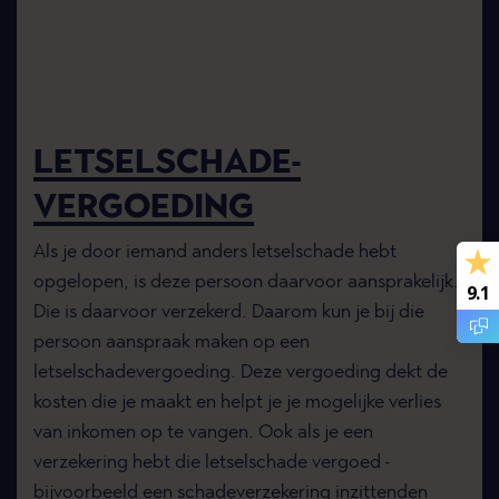
LETSELSCHADE-
VERGOEDING
Als je door iemand anders letselschade hebt
opgelopen, is deze persoon daarvoor aansprakelijk.
9.1
Die is daarvoor verzekerd. Daarom kun je bij die
persoon aanspraak maken op een
letselschadevergoeding. Deze vergoeding dekt de
kosten die je maakt en helpt je je mogelijke verlies
van inkomen op te vangen. Ook als je een
verzekering hebt die letselschade vergoed -
bijvoorbeeld een schadeverzekering inzittenden