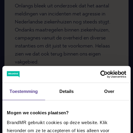
Onlangs bleek uit onderzoek dat het aantal
meldingen van incidenten met agressie in
Nederlandse ziekenhuizen nog steeds stijgt.
Ondanks maatregelen binnen ziekenhuizen,
campagnes vanuit de overheid en diverse
instanties om dit juist te voorkomen. Helaas
zien we dat ook terug binnen ons eigen
vakgebied.
LEES MEER
Toestemming
Details
Over
Mogen we cookies plaatsen?
BrandMR gebruikt cookies op deze website. Klik 
hieronder om ze te accepteren of kies alleen voor 