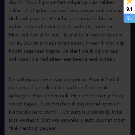
dacht: “Nou, hij moet het volgende huis hebben
9.1
zeker.” Als hij daar gestopt was, was er ook niets aan
de hand geweest. Maar hij bleef maar achteruit
rijden. Steeds harder. Dus ik toeteren, toeteren…
Maar het was al te laat. Hij knalde er van voren echt
vol in. Dus de airbags kwamen eruit waar ik met mijn
hoofd tegenaan klapte. De klant die ik bij me had
ook maar die had alleen een beetje nekklachten.
De collega achterin was ook prima. Maar ik had al
een gevoelige nek en die had een flinke knak
gekregen. Mijn tanden ook. Mijn kroon en mijn brug
waren kapot. Misschien had ik mijn mond open en
klapte die hard dicht?... De auto is uiteindelijk total
loss verklaard. Dat was een nieuw auto dus het moet
flink hard zijn gegaan.